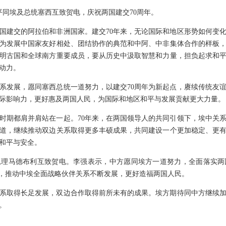
习近平同埃及总统塞西互致贺电，庆祝两国建交70周年。
国建交的阿拉伯和非洲国家。建交70年来，无论国际和地区形势如何变
为发展中国家友好相处、团结协作的典范和中阿、中非集体合作的样板
明古国和全球南方重要成员，要从历史中汲取智慧和力量，担负起求和
动力。
系发展，愿同塞西总统一道努力，以建交70周年为新起点，赓续传统友
际影响力，更好惠及两国人民，为国际和地区和平与发展贡献更大力量。
时期都肩并肩站在一起。70年来，在两国领导人的共同引领下，埃中关
道，继续推动双边关系取得更多丰硕成果，共同建设一个更加稳定、更
和平与安全。
总理马德布利互致贺电。李强表示，中方愿同埃方一道努力，全面落实两
作，推动中埃全面战略伙伴关系不断发展，更好造福两国人民。
关系取得长足发展，双边合作取得前所未有的成果。埃方期待同中方继续
。