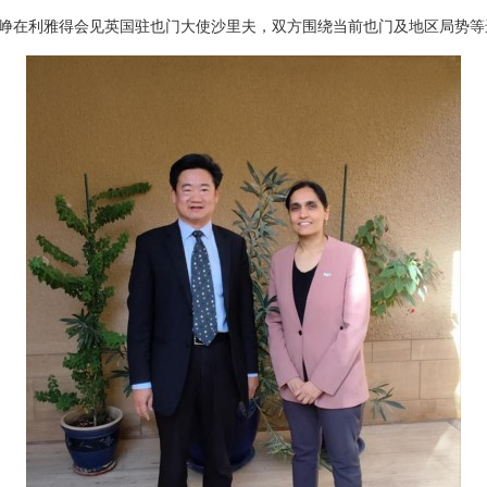
邵峥在利雅得会见英国驻也门大使沙里夫，双方围绕当前也门及地区局势等