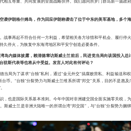
代相互尊重、共同发展的全面战略伙伴。我们愿同所罗门群岛新一届政
空袭伊朗格什姆岛，作为回应伊朗称袭击了位于中东的美军基地，多个
。战事再起不符合任何一方利益，希望相关各方珍惜和平机会、履行停
持久停火，为恢复中东海湾地区和平安宁创造必要条件。
湾岛内媒体披露，赖清德窜访斯威士兰前后，民进党当局向该国投入总计
台驻斯代表等也将从中受益。发言人对此有何评论？
德当局为了谋求“台独”私利，通过“金元外交”搞腐败营私、利益输送和
新台币。“台独”分裂势力与斯威士兰维系所谓“邦交”关系，目的不是惠及
”。
识，也是国际关系基本准则。今年中国对非洲建交国全面实施零关税，
。斯威士兰是非洲大陆唯一的所谓台湾“邦交国”，与“台独”分裂势力捆