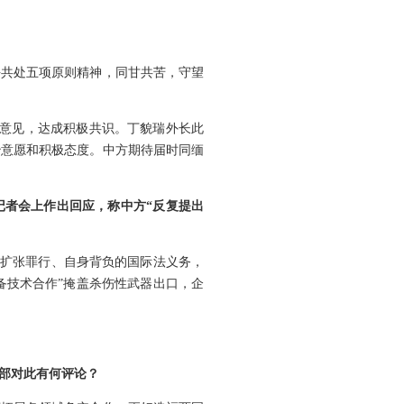
。
平共处五项原则精神，同甘共苦，守望
换意见，达成积极共识。丁貌瑞外长此
治意愿和积极态度。中方期待届时同缅
记者会上作出回应，称中方“反复提出
略扩张罪行、自身背负的国际法义务，
备技术合作”掩盖杀伤性武器出口，企
交部对此有何评论？