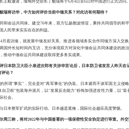
长王毅邀请，缅甸外交部长丁貌瑞将于6月4日至6日对中国进行正式访问
貌瑞将访华，中方如何评价当前中缅关系？对此访有何期待？
邦和命运共同体。建交76年来，双方弘扬胞波情谊，秉持共同倡导的和
国人民带来实实在在的利益。
4月底访缅，就发展中缅友好关系、推进各领域务实合作同缅方深入交
两国外长短时间内互访，充分体现双方对深化中缅命运共同体建设的政
，推动中缅命运共同体建设取得更多务实成果。
日批评日本防卫大臣小泉进次郎有关涉华言论后，日本防卫省发言人昨天在
何评论？
的所谓“事实”，完全是对“再军事化”的伪装。日本避而不谈军国主义侵
体自卫权”包装海外派兵，以“发展反击能力”粉饰加强进攻性力量，以“装
际社会。
白日本整军扩武的实际行动。日本越是遮掩，国际社会越应高度警惕。
尔周三称，将对2022年与中国签署的一项保密性安全协定进行审查。外