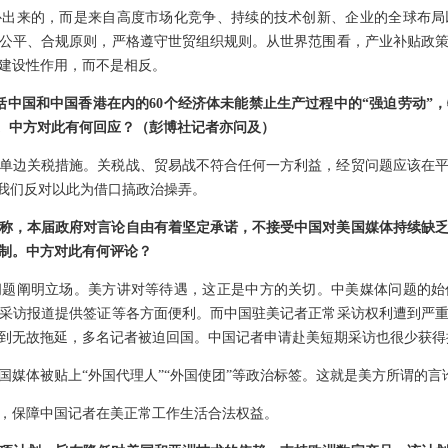
补出来的，而是来自高度市场化竞争、持续的技术创新、企业的全球布局
公平、合规原则，严格遵守世贸组织规则。从世界范围看，产业补贴政
建设性作用，而不是相反。
包括中国和中国香港在内的60个经济体未能禁止生产过程中的“强迫劳动”
关税。中方对此有何回应？（彭博社记者亦问及）
单边关税措施。关税战、贸易战不符合任何一方利益，经贸问题应该在
，我们反对以此为借口搞政治操弄。
称，本届政府对言论自由有着坚定承诺，不接受中国对美国媒体持续缺
制。中方对此有何评论？
问题阐明立场。美方讲对等待遇，这正是中方的关切。中美媒体问题的始
采访报道提供签证等各方面便利。而中国驻美记者正常采访权利遭到严
到无故拖延，多名记者被迫回国。中国记者申请赴美短期采访也很少获得
国媒体被贴上“外国代理人”“外国使团”等政治标签。这就是美方所谓的言
，保障中国记者在美正常工作生活合法权益。