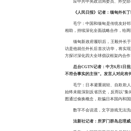
应中共中央政治局委员、外交部
《人民日报》记者：缅甸外长丁
毛宁：中国和缅甸是传统友好邻
相助，持续深化全面战略合作，给两
缅甸新政府履职后，王毅外长于
访是他就任外长后首次访华，将实现
方探讨深化四大全球倡议框架内合作
总台CGTN记者：中方6月1
不符合事实的主张”。发言人对此有
毛宁：日本避重就轻、自欺欺人
始终未能深刻反省历史，反而以“集
图通过偷换概念，欺骗日本国内和国
数字不会说谎，文字游戏无法洗
法新社记者：所罗门群岛总理威